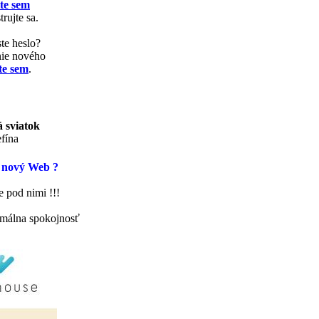
te sem
trujte sa.
te heslo?
nie nového
te sem
.
 sviatok
fína
 nový Web ?
 pod nimi !!!
málna spokojnosť