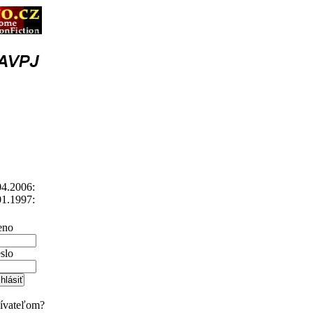
4.2006:
1.1997:
no
slo
žívateľom?