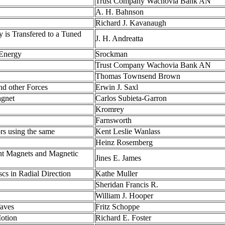
Trust Company Wachovia Bank AN
A. H. Bahnson
Richard J. Kavanaugh
is Transfered to a Tuned
J. H. Andreatta
 Energy
Srockman
Trust Company Wachovia Bank AN
Thomas Townsend Brown
nd other Forces
Erwin J. Saxl
agnet
Carlos Subieta-Garron
Kromrey
Farnsworth
ors using the same
Kent Leslie Wanlass
Heinz Rosemberg
nt Magnets and Magnetic
Jines E. James
cs in Radial Direction
Kathe Muller
Sheridan Francis R.
William J. Hooper
Waves
Fritz Schoppe
Motion
Richard E. Foster