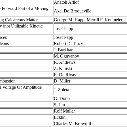
Anatoli Arllof
he Forward Part of a Moving
Axel De Broqueville
ing Calcareous Matter
George M. Happ, Merrill F. Kottmeier
inot Utilizable Kinetic
Josef Papp
rces
Josef Papp
Means
Robert D. Tracy
J. Burkhart
M. Ognyanov
R. Andrews
Z. Kiniski
E. De Rivas
ombustion
D. Miller
l Voltage Of Amplitude
J. Zoleta
G. Dotto
S. Jun
Rolf Muller
Ecklin
Charles M. Brown III