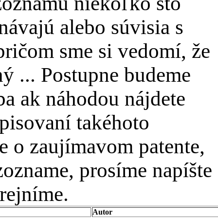
zoznamu niekoľko sto
návajú alebo súvisia s
 pričom sme si vedomí, že
ný ... Postupne budeme
sba ak náhodou nájdete
episovaní takéhoto
te o zaujímavom patente,
 zozname, prosíme napíšte
rejníme.
Autor