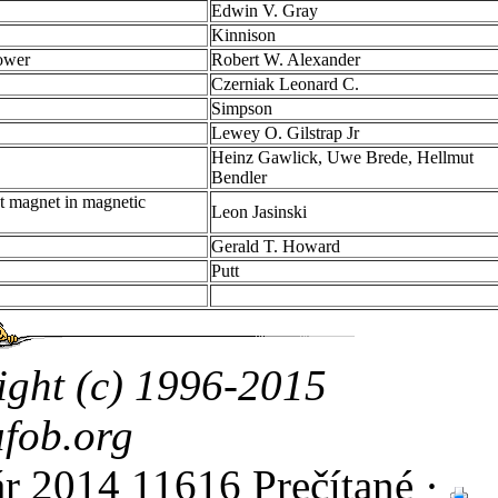
Edwin V. Gray
Kinnison
power
Robert W. Alexander
Czerniak Leonard C.
Simpson
Lewey O. Gilstrap Jr
Heinz Gawlick, Uwe Brede, Hellmut
Bendler
t magnet in magnetic
Leon Jasinski
Gerald T. Howard
Putt
ight (c) 1996-2015
fob.org
ár 2014
11616 Prečítané ·