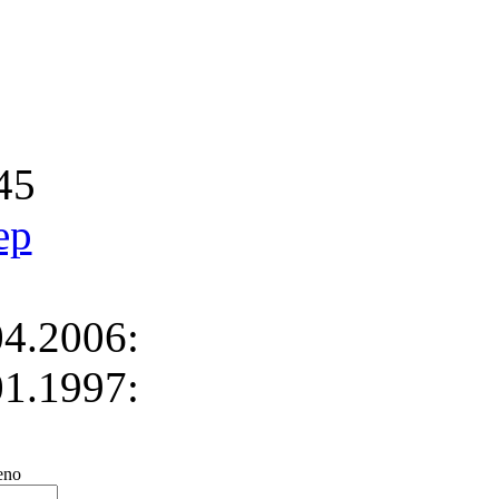
45
ep
4.2006:
1.1997:
no