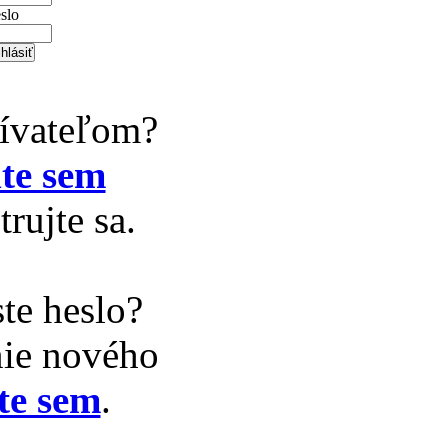
slo
žívateľom?
te sem
trujte sa.
te heslo?
nie nového
te sem
.