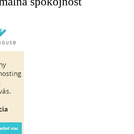
málna spokojnosť