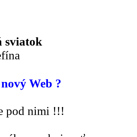
 sviatok
fína
 nový Web ?
 pod nimi !!!