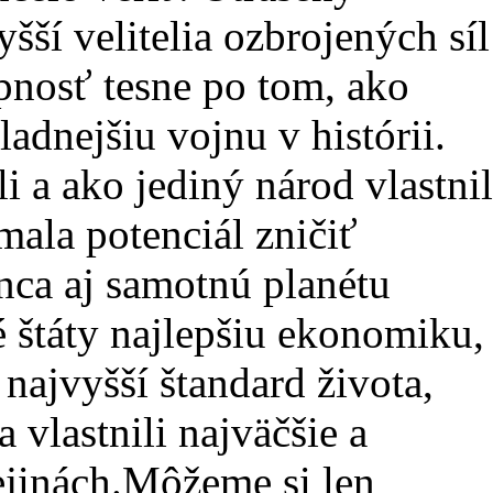
šší velitelia ozbrojených síl
pnosť tesne po tom, ako
ladnejšiu vojnu v histórii.
i a ako jediný národ vlastnil
ala potenciál zničiť
nca aj samotnú planétu
 štáty najlepšiu ekonomiku,
 najvyšší štandard života,
 vlastnili najväčšie a
dejinách.Môžeme si len