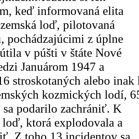
em, keď informovaná elita
zemská loď, pilotovaná
 pochádzajúcimi z úplne
útila v púšti v štáte Nové
edzi Januárom 1947 a
 stroskotaných alebo inak 
emských kozmických lodí, 6
sa podarilo zachrániť. K
loď, ktorá explodovala a
iť. Z toho 13 incidentov sa