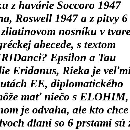
u z havárie Soccoro 1947
, Roswell 1947 a z pitvy 6
 zliatinovom nosníku v tvar
gréckej abecede, s textom
RIDanci? Epsilon a Tau
die Eridanus, Rieka je veľm
autách EE, diplomatického
ôže mať niečo s ELOHIM,
nom je odvaha, ale kto chce
voch dlaní so 6 prstami sú 