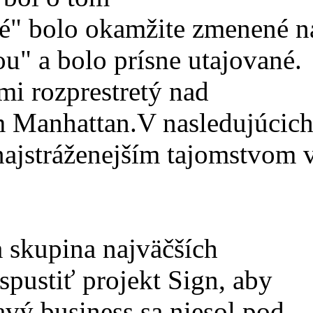
é" bolo okamžite zmenené n
ou" a bolo prísne utajované.
mi rozprestretý nad
m Manhattan.V nasledujúcic
i najstráženejším tajomstvom 
 skupina najväčších
pustiť projekt Sign, aby
avý business sa niesol pod