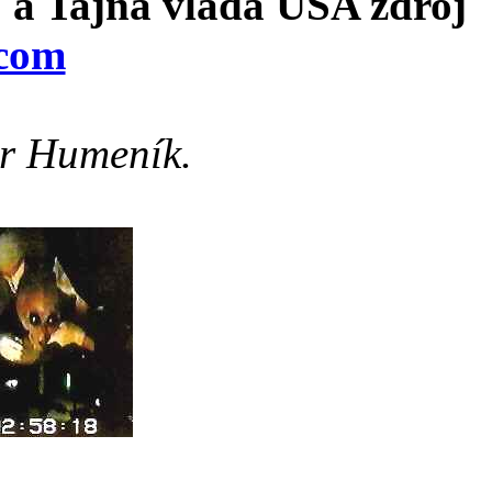
a Tajná vláda USA zdroj
.com
er Humeník.