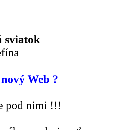
 sviatok
fína
 nový Web ?
 pod nimi !!!