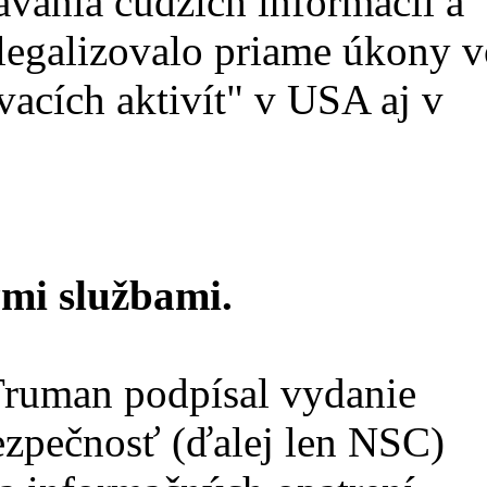
vania cudzích informácii a
legalizovalo priame úkony v
vacích aktivít" v USA aj v
ými službami.
Truman podpísal vydanie
ezpečnosť (ďalej len NSC)