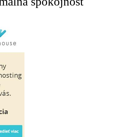
málna spokojnosť