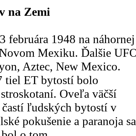
v na Zemi
3 februára 1948 na náhornej
 v Novom Mexiku. Ďalšie UF
nyon, Aztec, New Mexico.
 tiel ET bytostí bolo
stroskotaní. Oveľa väčší
častí ľudských bytostí v
ké pokušenie a paranoja sa
 bol o tom