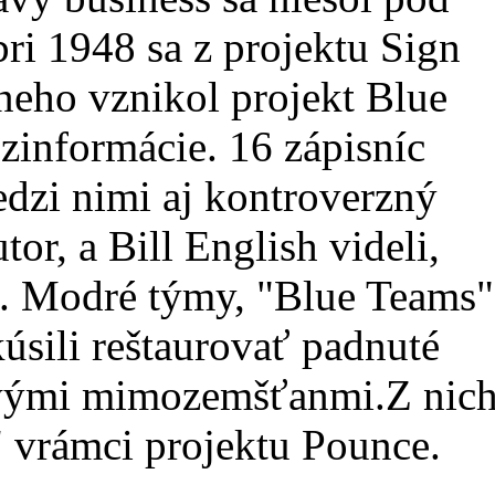
ri 1948 sa z projektu Sign
 neho vznikol projekt Blue
zinformácie. 16 zápisníc
dzi nimi aj kontroverzný
or, a Bill English videli,
sť. Modré týmy, "Blue Teams"
úsili reštaurovať padnuté
živými mimozemšťanmi.Z nic
 vrámci projektu Pounce.