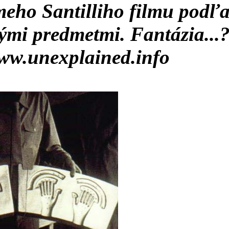
meho Santilliho filmu podľ
nými predmetmi. Fantázia...
ww.unexplained.info