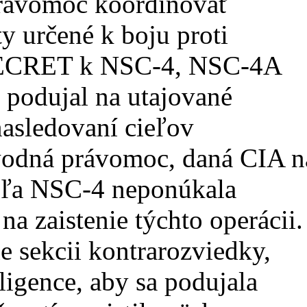
právomoc koordinovať
y určené k boju proti
ECRET k NSC-4, NSC-4A
a podujal na utajované
nasledovaní cieľov
odná právomoc, daná CIA n
odľa NSC-4 neponúkala
na zaistenie týchto operácii.
e sekcii kontrarozviedky,
ligence, aby sa podujala