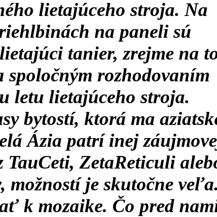
ého lietajúceho stroja. Na
riehlbinách na paneli sú
ietajúci tanier, zrejme na t
 sa spoločným rozhodovaním
 letu lietajúceho stroja.
sy bytostí, ktorá ma aziatsk
elá Ázia patrí inej záujmove
 z TauCeti, ZetaReticuli aleb
y, možností je skutočne veľa
ať k mozaike. Čo pred nam