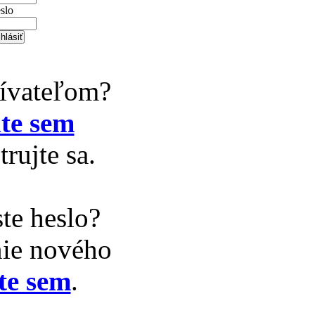
slo
žívateľom?
te sem
trujte sa.
te heslo?
nie nového
te sem
.