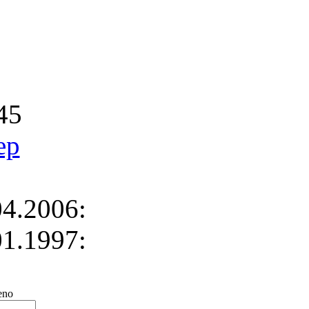
45
ep
4.2006:
1.1997:
no