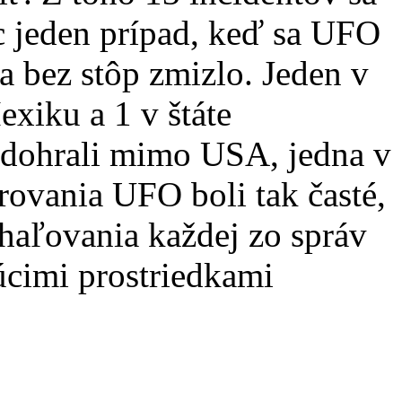
 jeden prípad, keď sa UFO
a bez stôp zmizlo. Jeden v
xiku a 1 v štáte
 odohrali mimo USA, jedna v
ovania UFO boli tak časté,
dhaľovania každej zo správ
úcimi prostriedkami