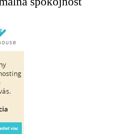
málna spokojnosť