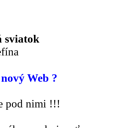
 sviatok
fína
 nový Web ?
 pod nimi !!!