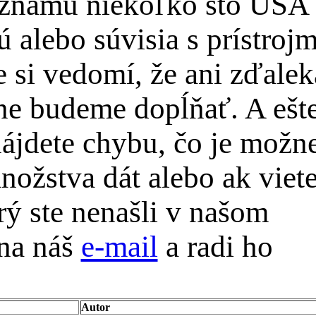
oznamu niekoľko sto USA
 alebo súvisia s prístrojm
 si vedomí, že ani zďalek
pne budeme dopĺňať. A ešt
ájdete chybu, čo je možn
nožstva dát alebo ak viet
rý ste nenašli v našom
 na náš
e-mail
a radi ho
Autor