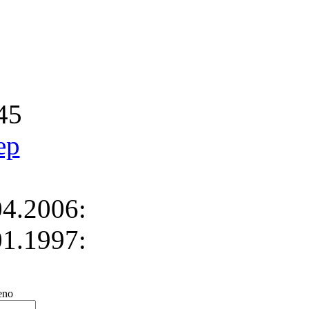
45
ep
4.2006:
1.1997:
no