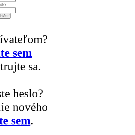
slo
žívateľom?
te sem
trujte sa.
te heslo?
nie nového
te sem
.