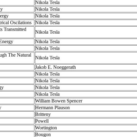
Nikola Tesla
gy
Nikola Tesla
nergy
Nikola Tesla
rical Oscilations
Nikola Tesla
ts Transmitted
Nikola Tesla
 Energy
Nikola Tesla
Nikola Tesla
ough The Natural
Nikola Tesla
Jakob E. Noeggerath
Nikola Tesla
Nikola Tesla
gy
Nikola Tesla
Nikola Tesla
William Bowen Spencer
y
Hermann Plauson
Britteny
Powell
Wortington
Bougon