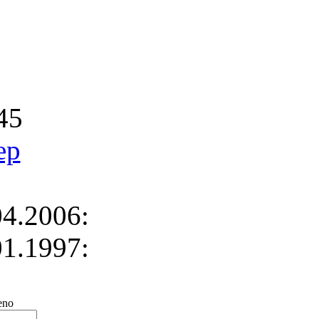
45
ep
4.2006:
1.1997:
no