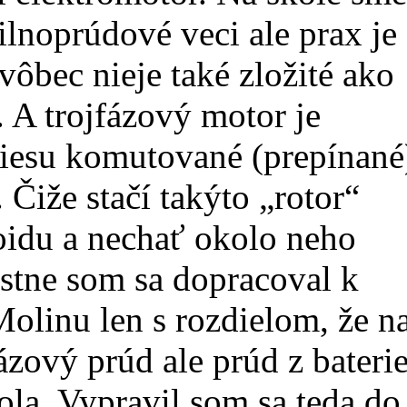
 silnoprúdové veci ale prax je
vôbec nieje také zložité ako
 A trojfázový motor je
niesu komutované (prepínané
Čiže stačí takýto „rotor“
oidu a nechať okolo neho
stne som sa dopracoval k
olinu len s rozdielom, že n
ázový prúd ale prúd z bateri
ola. Vypravil som sa teda do