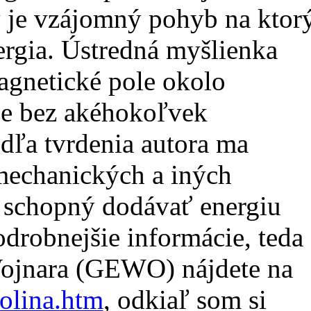
ný je vzájomný pohyb na ktor
ergia. Ústredná myšlienka
magnetické pole okolo
tne bez akéhokoľvek
ľa tvrdenia autora ma
 mechanických a iných
ť schopný dodávať energiu
odrobnejšie informácie, teda
 Wojnara (GEWO) nájdete na
olina.htm
, odkiaľ som si