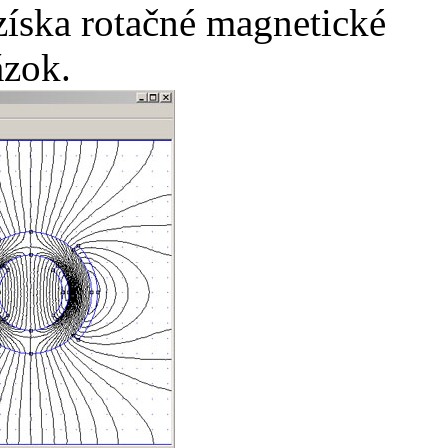
íska rotačné magnetické
ázok.