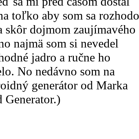
eď sa mi pred časom dostal
 na toľko aby som sa rozhodo
ňa skôr dojmom zaujímavého
 no najmä som si nevedel
vhodné jadro a ručne ho
celo. No nedávno som na
oroidný generátor od Marka
 Generator.)