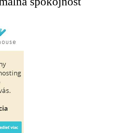
málna spokojnosť