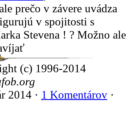
ale prečo v závere uvádza
igurujú v spojitosti s
rka Stevena ! ? Možno ale
avíjať
ight (c) 1996-2014
fob.org
ár 2014 ·
1 Komentárov
·