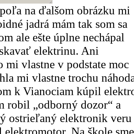
 poľa na ďalšom obrázku mi
oidné jadrá mám tak som sa
om ale ešte úplne nechápal
skavať elektrinu. Ani
o mi vlastne v podstate moc
la mi vlastne trochu náhoda
m k Vianociam kúpil elektr
om robil „odborný dozor“ a
rý ostrieľaný elektronik veru
l elektromotor. Na škole sme