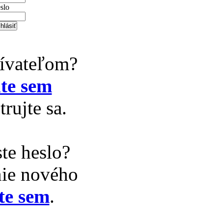
slo
žívateľom?
te sem
trujte sa.
te heslo?
nie nového
te sem
.