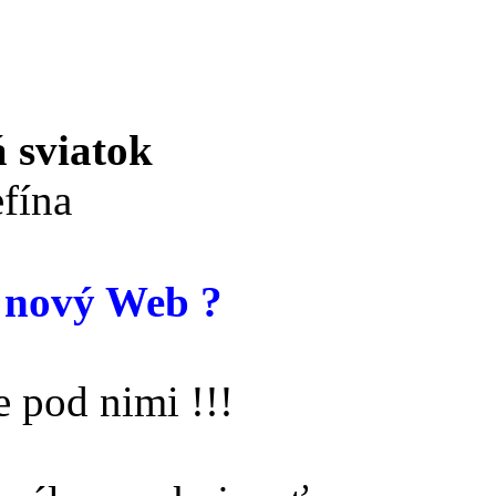
 sviatok
fína
 nový Web ?
 pod nimi !!!